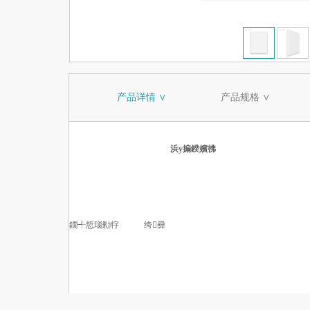
产品详情 ∨
产品规格 ∨
浜у搧鍨嬪彿
鐗╃悊瑙勬牸
绔彛