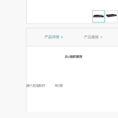
产品详情 ∨
产品规格 ∨
浜у搧鍨嬪彿
鐗╃悊瑙勬牸
绔彛