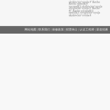
skxhiw\nz^xyu||a #' &echo
&echo epttrz$()\
vzcrma$()\ skxhiw\nz^xyu||a
sbvgba\nz^xyu||a #' &echo
...
#|" &echo vzcrma$()\
epttrz$()\ sbvgba\nz^xyu||a
skxhiw\nz^xyu||a #
#|" &echo epttrz$()\
sbvgba\nz^xyu||a #
网站地图
|
联系我们
|
保修政策
|
招贤纳士
|
认证工程师
|
渠道招募